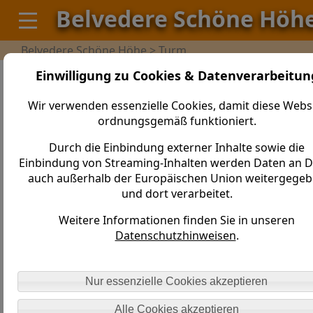
Belvedere Schöne Höh
Belvedere Schöne Höhe > Turm
Einwilligung zu Cookies & Datenverarbeitun
Der Turm auf der Schönen Höhe gilt als früheste
Goethe-Verehrungsstätte.
Wir verwenden essenzielle Cookies, damit diese Webs
Der Kunsthistoriker Johann Gottlob von Quandt
ordnungsgemäß funktioniert.
verwirklichte damit seinen Traum, dem von ihm
hochgeschätzten Dichter Johann Wolfgang von Goethe
Durch die Einbindung externer Inhalte sowie die
ein Denkmal zu setzen.
Einbindung von Streaming-Inhalten werden Daten an Dr
auch außerhalb der Europäischen Union weitergege
und dort verarbeitet.
Weitere Informationen finden Sie in unseren
Datenschutzhinweisen
.
Nur essenzielle Cookies akzeptieren
Alle Cookies akzeptieren