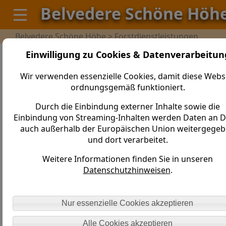
Belvedere Schöne Höh
Belvedere Schöne Höhe > Forstdienstleistungen
Einwilligung zu Cookies & Datenverarbeitun
Leistungen
Wir verwenden essenzielle Cookies, damit diese Webs
ordnungsgemäß funktioniert.
Unser Forst und Dienstleistungsbetrieb beschäftigt sich
mit allen Themen rund um den Wald, von der Jungen
Durch die Einbindung externer Inhalte sowie die
Pflanze bis zur Holzernte.
Einbindung von Streaming-Inhalten werden Daten an Dr
auch außerhalb der Europäischen Union weitergege
forstliche Pflanzung
und dort verarbeitet.
Kulturpflege
forstlicher Zaunbau
Weitere Informationen finden Sie in unseren
Verbißschutz
Datenschutzhinweisen
.
Jungwuchs- Jungbestandspflege
Holzeinschlag, Holzrückung, Vorliefern
Brennholzverkauf
Nur essenzielle Cookies akzeptieren
Alle Cookies akzeptieren