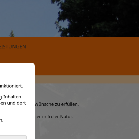
EISTUNGEN
nktioniert.
g-Inhalten
ben und dort
hen, Ihnen alle Wünsche zu erfüllen.
ssliche Zeit hier in freier Natur.
n
.