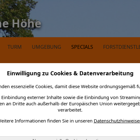
ne Höhe
TURM
UMGEBUNG
SPECIALS
FORSTDIENSTL
Einwilligung zu Cookies & Datenverarbeitung
den essenzielle Cookies, damit diese Website ordnungsgemäß fu
 Einbindung externer Inhalte sowie die Einbindung von Streamin
n an Dritte auch außerhalb der Europäischen Union weitergege
pfang oder Trauergesellschaft, drinnen oder draußen. Wir versuc
verarbeitet.
 Ihnen auch die Führung im Belvedere und Sie erleben eine unverge
eitere Informationen finden Sie in unseren
Datenschutzhinweise