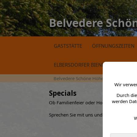
Belvedere Schö
GASTSTÄTTE
ÖFFNUNGSZEITEN
ELBERSDORFER BIENENHONIG
Belvedere Schöne Höhe > Specials
Wir verwen
Specials
Durch die
werden Date
Ob Familienfeier oder Hochzeit, Firmenem
Sprechen Sie mit uns und wir organisieren
W